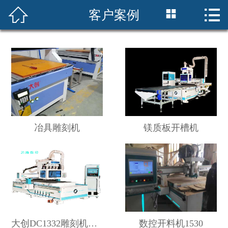




客户案例
首页
关于我们
产品中心
客户案例
新闻资讯
冶具雕刻机
镁质板开槽机
设备维修
联系我们
大创DC1332雕刻机在软包硬包行业的应用
数控开料机1530